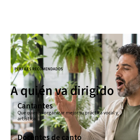
PERFILES RECOMENDADOS
A quién va dirigido
1
Cantantes
Que quieren organizar mejor su práctica vocal y
artística.
Docentes de canto