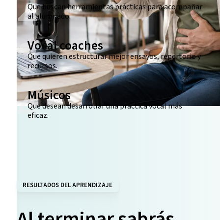
2
Que buscan herramientas prácticas para acompañar
al alumnado.
3
Vocal coaches
Que quieren estructurar mejor ensayos, repertorio y
recursos.
4
Músicos
Que desean desarrollar una práctica vocal más
eficaz.
RESULTADOS DEL APRENDIZAJE
Al terminar sabrás