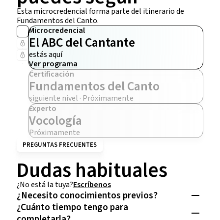
Esta microcredencial forma parte del itinerario de
Fundamentos del Canto.
Microcredencial
El ABC del Cantante
estás aquí
Ver programa
Certificación
Fundamentos del Canto
siguiente nivel · Próximamente
Experto
Vocología
Próximamente
PREGUNTAS FRECUENTES
Dudas habituales
¿No está la tuya?
Escríbenos
¿Necesito conocimientos previos?
¿Cuánto tiempo tengo para
completarla?